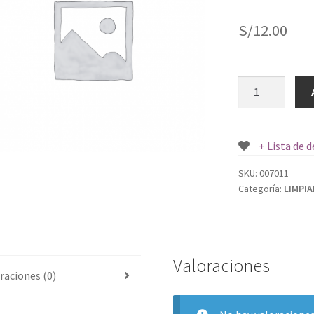
S/
12.00
LIMPIA
PANTALLA
DR.BECKMANN
24
+ Lista de 
UND.
cantidad
SKU:
007011
Categoría:
LIMPI
Valoraciones
raciones (0)