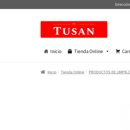
Dirección
Saltar
Ir
a
al
navegación
contenido
Inicio
Tienda Online
Car
Inicio
Tienda Online
PRODUCTOS DE LIMPIEZ