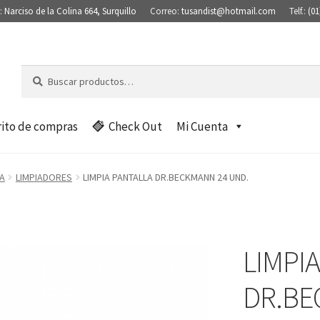
:
Narciso de la Colina 664, Surquillo
Correo:
tusandist@hotmail.com
Telf.:
(01
Buscar
B
por:
u
s
c
rito de compras
Check Out
Mi Cuenta
a
r
A
LIMPIADORES
LIMPIA PANTALLA DR.BECKMANN 24 UND.
LIMPI
DR.BE