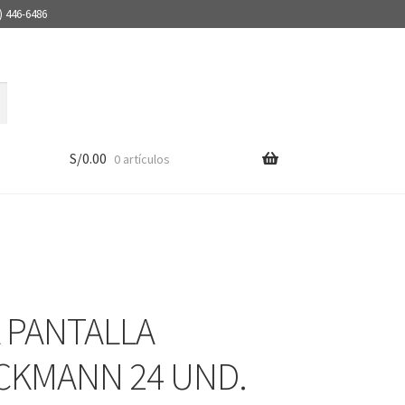
) 446-6486
S/
0.00
0 artículos
A PANTALLA
CKMANN 24 UND.