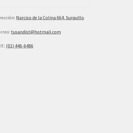
rección:
Narciso de la Colina 664, Surquillo
rreo:
tusandist@hotmail.com
lf.:
(01) 446-6486