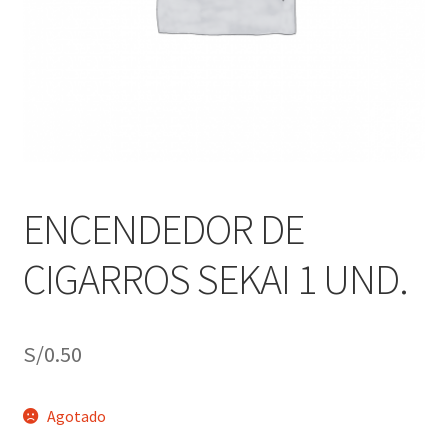
j
n
o
ú
h
i
j
o
ENCENDEDOR DE
CIGARROS SEKAI 1 UND.
S/
0.50
Agotado