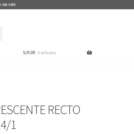
) 446-6486
S/
0.00
0 artículos
ESCENTE RECTO
24/1