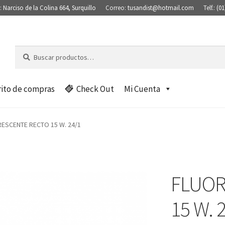
:
Narciso de la Colina 664, Surquillo
Correo:
tusandist@hotmail.com
Telf.:
(01
Buscar
B
por:
u
s
c
rito de compras
Check Out
Mi Cuenta
a
r
ESCENTE RECTO 15 W. 24/1
FLUOR
15 W. 