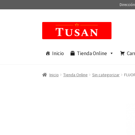
Dirección
Saltar
Ir
a
al
navegación
contenido
Inicio
Tienda Online
Car
Inicio
Tienda Online
Sin categorizar
FLUOR