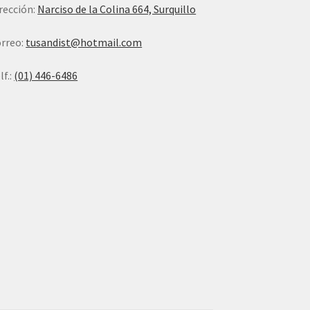
rección:
Narciso de la Colina 664, Surquillo
rreo:
tusandist@hotmail.com
lf.:
(01) 446-6486