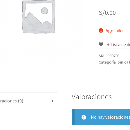
S/
0.00
Agotado
+ Lista de 
SKU:
000708
Categoría:
Sin ca
Valoraciones
raciones (0)
No hay valoraciones