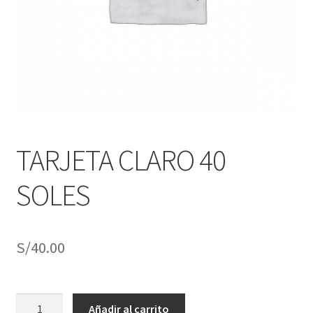
j
n
o
ú
h
i
j
o
TARJETA CLARO 40
SOLES
S/
40.00
TARJETA
Añadir al carrito