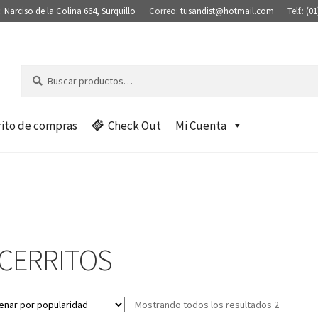
:
Narciso de la Colina 664, Surquillo
Correo:
tusandist@hotmail.com
Telf.:
(01
Buscar
B
por:
u
s
c
rito de compras
Check Out
Mi Cuenta
a
r
 CERRITOS
Mostrando todos los resultados 2