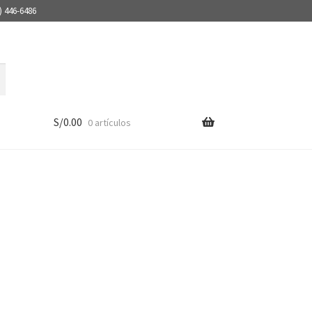
) 446-6486
S/
0.00
0 artículos