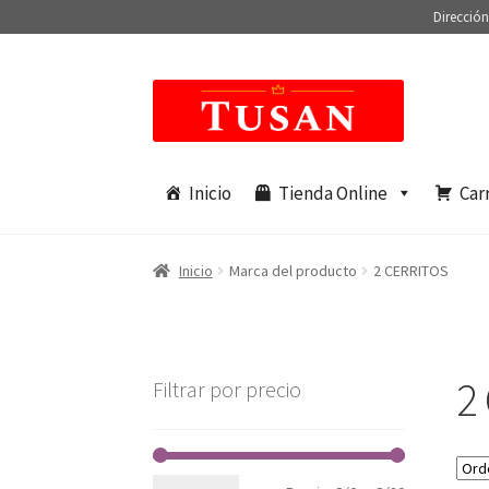
Dirección
Saltar
Ir
a
al
navegación
contenido
Inicio
Tienda Online
Car
Inicio
Marca del producto
2 CERRITOS
2
Filtrar por precio