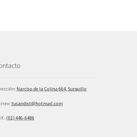
ontacto
rección:
Narciso de la Colina 664, Surquillo
rreo:
tusandist@hotmail.com
lf.:
(01) 446-6486