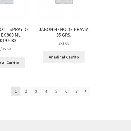
OTT SPRAY DE
JABON HENO DE PRAVIA
EX 800 ML.
85 GRS.
0197083
S/
3.00
/
35.50
Añadir al Carrito
 al Carrito
1
2
3
4
5
6
7