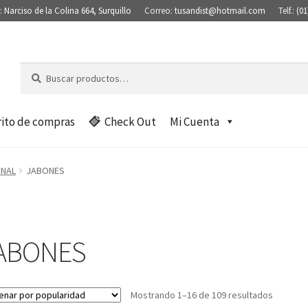
:
Narciso de la Colina 664, Surquillo
Correo:
tusandist@hotmail.com
Telf.:
(01
Buscar
B
por:
u
s
c
rito de compras
Check Out
Mi Cuenta
a
r
ONAL
JABONES
ABONES
Mostrando 1–16 de 109 resultados