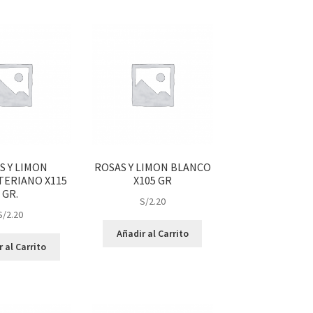
S Y LIMON
ROSAS Y LIMON BLANCO
TERIANO X115
X105 GR
GR.
S/
2.20
S/
2.20
Añadir al Carrito
 al Carrito