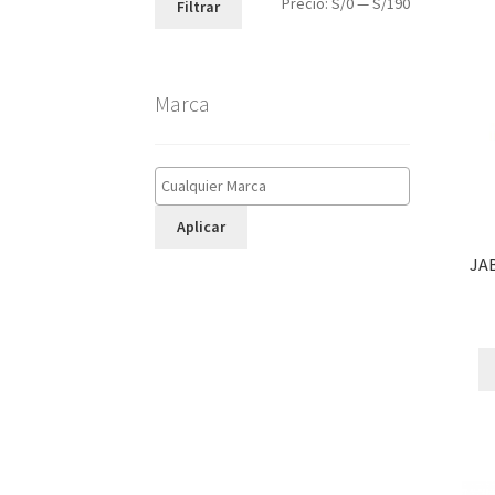
Precio
Precio
Precio:
S/0
—
S/190
Filtrar
mínimo
máximo
Marca
Aplicar
JA