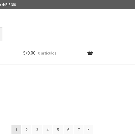
) 446-6486
S/
0.00
0 artículos
1
2
3
4
5
6
7