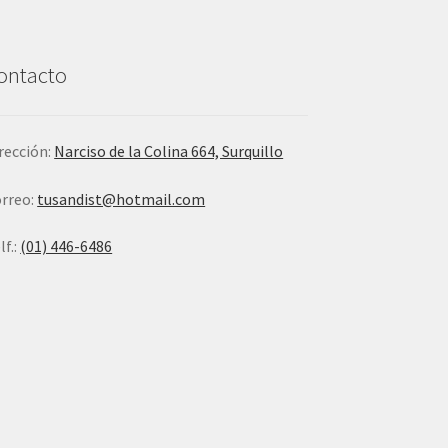
ontacto
rección:
Narciso de la Colina 664, Surquillo
rreo:
tusandist@hotmail.com
lf.:
(01) 446-6486