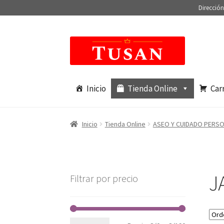
Dirección
Saltar
Ir
a
al
navegación
contenido
Inicio
Tienda Online
Car
Inicio
Tienda Online
ASEO Y CUIDADO PERS
J
Filtrar por precio