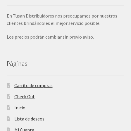
j
n
o
ú
En Tusan Distribuidores nos preocupamos por nuestros
h
clientes brindándoles el mejor servicio posible.
i
j
Los precios podrán cambiar sin previo aviso.
o
Páginas
Carrito de compras
Check Out
Inicio
Lista de deseos
Mi Cuenta