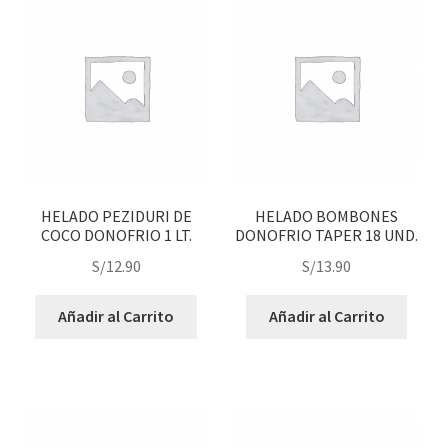
j
n
o
ú
h
i
j
o
HELADO PEZIDURI DE
HELADO BOMBONES
COCO DONOFRIO 1 LT.
DONOFRIO TAPER 18 UND.
S/
12.90
S/
13.90
Añadir al Carrito
Añadir al Carrito