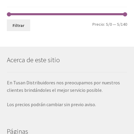
Pre
Pre
Precio:
S/0
—
S/140
Filtrar
mín
máx
Acerca de este sitio
En Tusan Distribuidores nos preocupamos por nuestros
clientes brindándoles el mejor servicio posible.
Los precios podrán cambiar sin previo aviso.
Páginas