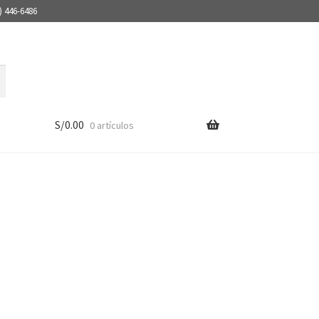
) 446-6486
S/
0.00
0 artículos