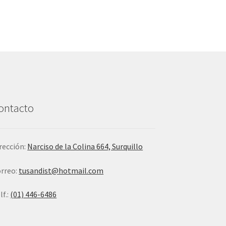
ontacto
rección:
Narciso de la Colina 664, Surquillo
rreo:
tusandist@hotmail.com
lf.:
(01) 446-6486