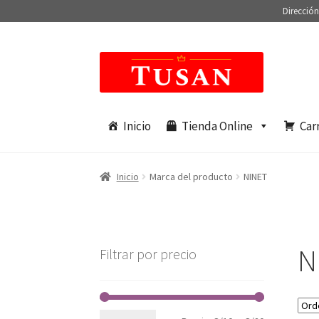
Dirección
Saltar
Ir
a
al
navegación
contenido
Inicio
Tienda Online
Car
Inicio
Marca del producto
NINET
N
Filtrar por precio