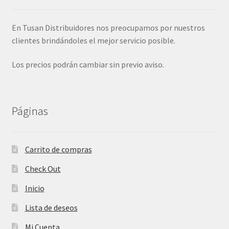
j
n
o
ú
En Tusan Distribuidores nos preocupamos por nuestros
h
clientes brindándoles el mejor servicio posible.
i
j
Los precios podrán cambiar sin previo aviso.
o
Páginas
Carrito de compras
Check Out
Inicio
Lista de deseos
Mi Cuenta