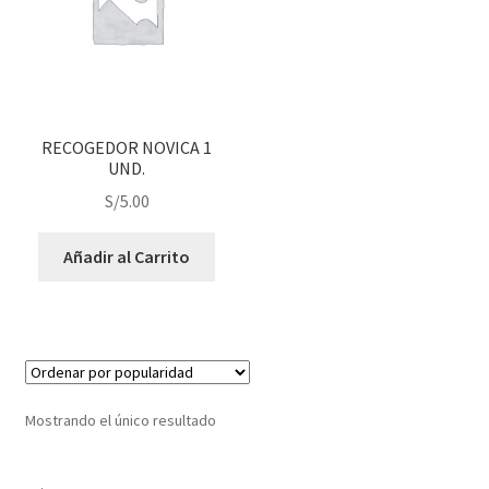
j
n
o
ú
h
i
j
o
RECOGEDOR NOVICA 1
UND.
S/
5.00
Añadir al Carrito
Mostrando el único resultado