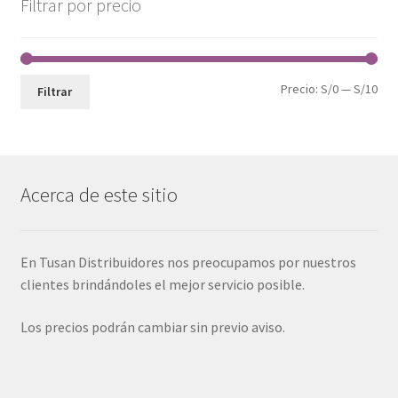
Filtrar por precio
Pre
Pre
Precio:
S/0
—
S/10
Filtrar
mín
máx
Acerca de este sitio
En Tusan Distribuidores nos preocupamos por nuestros
clientes brindándoles el mejor servicio posible.
Los precios podrán cambiar sin previo aviso.