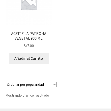
j
n
o
ú
h
i
j
o
ACEITE LA PATRONA
VEGETAL 900 ML.
S/
7.00
Añadir al Carrito
Mostrando el único resultado