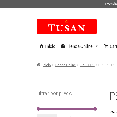
Dirección
Saltar
Ir
a
al
navegación
contenido
Inicio
Tienda Online
Car
Inicio
Tienda Online
FRESCOS
PESCADOS
P
Filtrar por precio