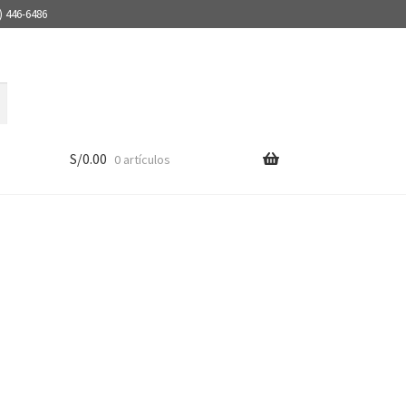
) 446-6486
S/
0.00
0 artículos