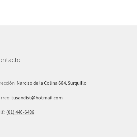
ontacto
rección:
Narciso de la Colina 664, Surquillo
rreo:
tusandist@hotmail.com
lf.:
(01) 446-6486