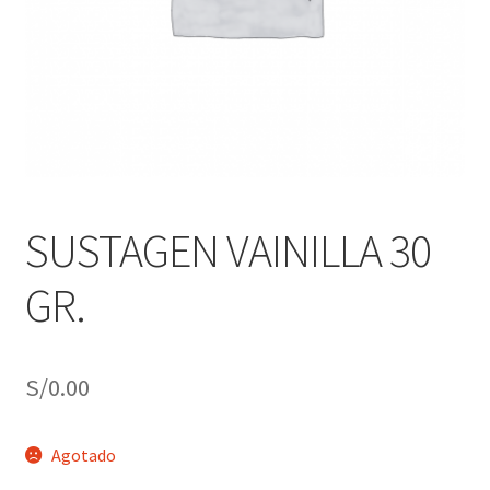
j
n
o
ú
h
i
j
o
SUSTAGEN VAINILLA 30
GR.
S/
0.00
Agotado