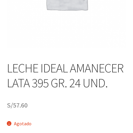
j
n
o
ú
h
i
j
o
LECHE IDEAL AMANECER
LATA 395 GR. 24 UND.
S/
57.60
Agotado