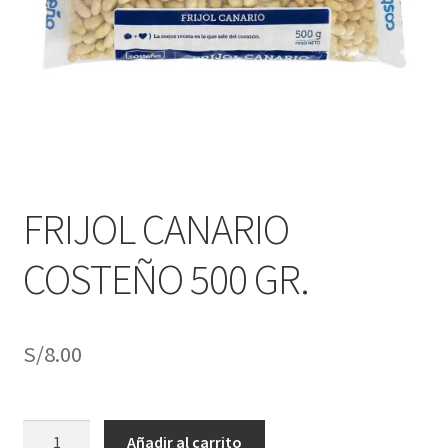
j
n
o
ú
h
i
j
o
FRIJOL CANARIO
COSTEÑO 500 GR.
S/
8.00
FRIJOL
Añadir al carrito