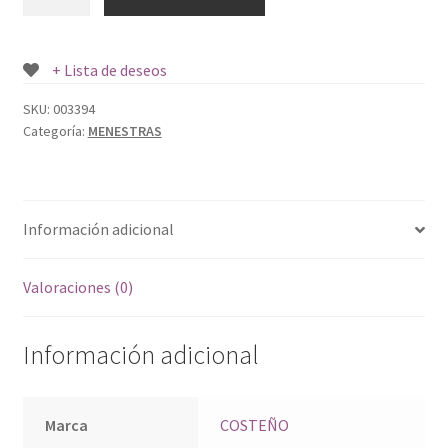
CANARIO
COSTEÑO
500
+ Lista de deseos
GR.
cantidad
SKU:
003394
Categoría:
MENESTRAS
Información adicional
Valoraciones (0)
Información adicional
Marca
COSTEÑO