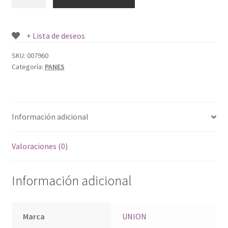
UNION
SUPERBON
INTEGRAL
+ Lista de deseos
495
GR.
SKU:
007960
Categoría:
PANES
cantidad
Información adicional
Valoraciones (0)
Información adicional
Marca
UNION