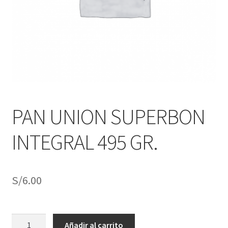
j
n
o
ú
h
i
j
o
PAN UNION SUPERBON
INTEGRAL 495 GR.
S/
6.00
PAN
Añadir al carrito