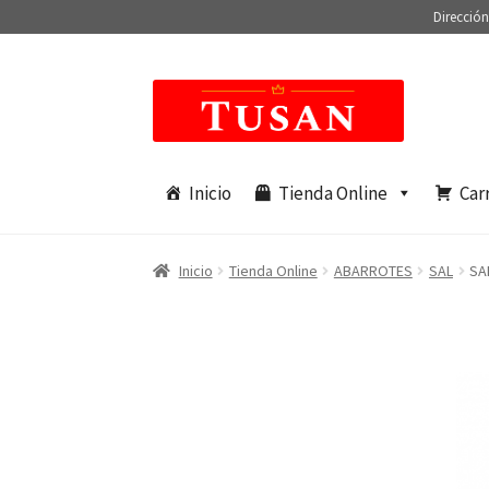
Dirección
Saltar
Ir
a
al
navegación
contenido
Inicio
Tienda Online
Car
Inicio
Tienda Online
ABARROTES
SAL
SA