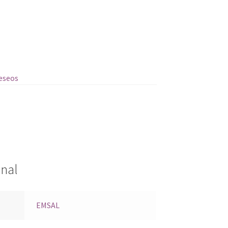
deseos
onal
EMSAL