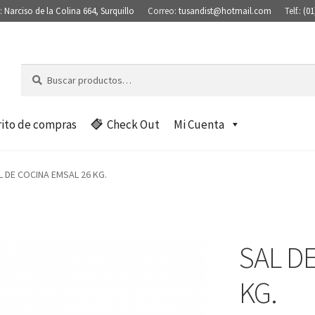
:
Narciso de la Colina 664, Surquillo
Correo:
tusandist@hotmail.com
Telf.:
(01
Buscar
B
por:
u
s
c
rito de compras
Check Out
Mi Cuenta
a
r
L DE COCINA EMSAL 26 KG.
SAL D
KG.