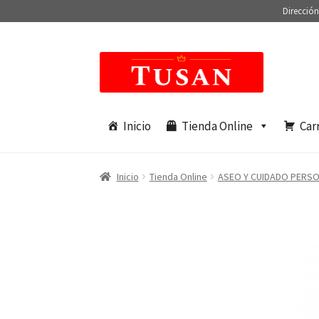
Dirección
Saltar
Ir
a
al
navegación
contenido
Inicio
Tienda Online
Car
Inicio
Tienda Online
ASEO Y CUIDADO PERS