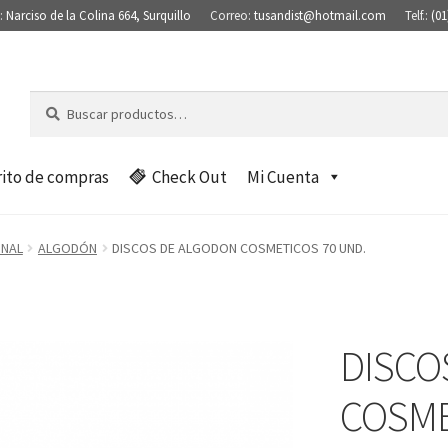
:
Narciso de la Colina 664, Surquillo
Correo:
tusandist@hotmail.com
Telf.:
(01
Buscar
B
por:
u
s
c
rito de compras
Check Out
Mi Cuenta
a
r
ONAL
ALGODÓN
DISCOS DE ALGODON COSMETICOS 70 UND.
DISCO
COSME