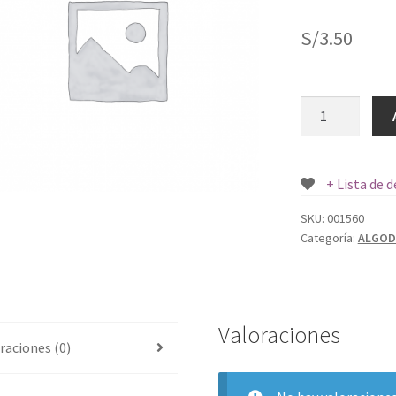
S/
3.50
DISCOS
DE
ALGODON
COSMETICOS
+ Lista de 
70
UND.
SKU:
001560
Categoría:
ALGO
cantidad
Valoraciones
raciones (0)