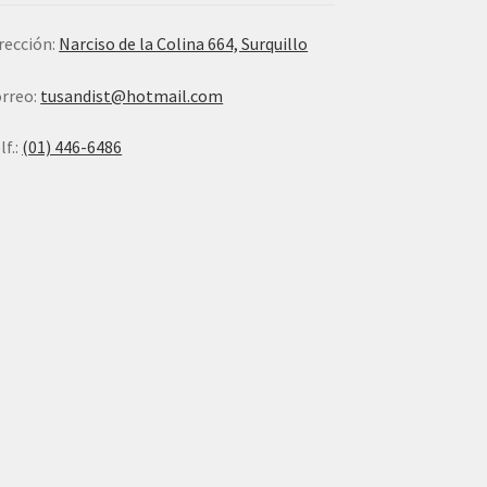
rección:
Narciso de la Colina 664, Surquillo
rreo:
tusandist@hotmail.com
lf.:
(01) 446-6486