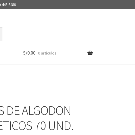
) 446-6486
S/
0.00
0 artículos
S DE ALGODON
TICOS 70 UND.