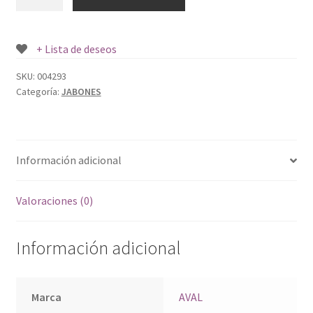
ALCOHOL
GEL
NATURAL
+ Lista de deseos
120
ML.
SKU:
004293
Categoría:
JABONES
cantidad
Información adicional
Valoraciones (0)
Información adicional
Marca
AVAL