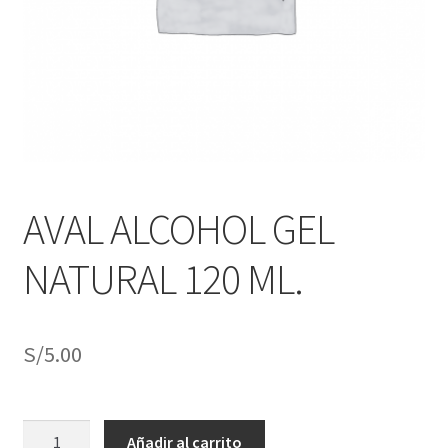
j
n
o
ú
h
i
j
o
AVAL ALCOHOL GEL
NATURAL 120 ML.
S/
5.00
AVAL
Añadir al carrito