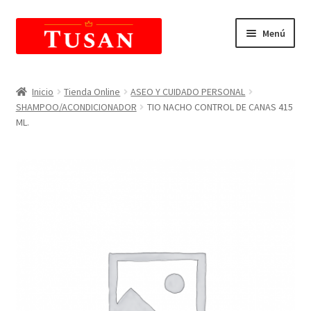
Saltar
Ir
Menú
a
al
navegación
contenido
E
Tienda Online
x
Inicio
Tienda Online
ASEO Y CUIDADO PERSONAL
p
SHAMPOO/ACONDICIONADOR
TIO NACHO CONTROL DE CANAS 415
Carrito de compras
a
ML.
n
E
Mi Cuenta
d
x
i
p
r
a
m
n
e
d
n
i
ú
r
h
m
i
e