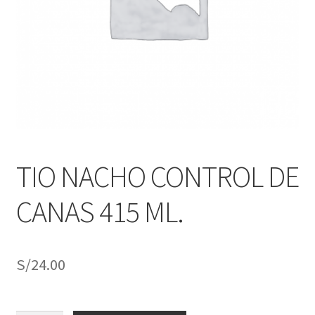
j
n
o
ú
h
i
j
o
TIO NACHO CONTROL DE
CANAS 415 ML.
S/
24.00