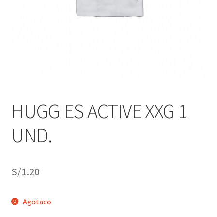
j
n
o
ú
h
i
j
o
HUGGIES ACTIVE XXG 1
UND.
S/
1.20
Agotado