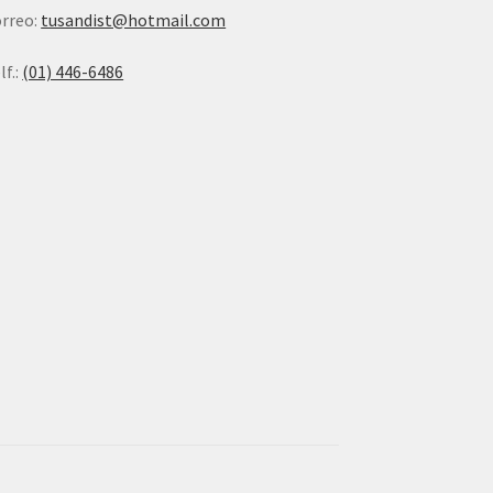
rreo:
tusandist@hotmail.com
lf.:
(01) 446-6486