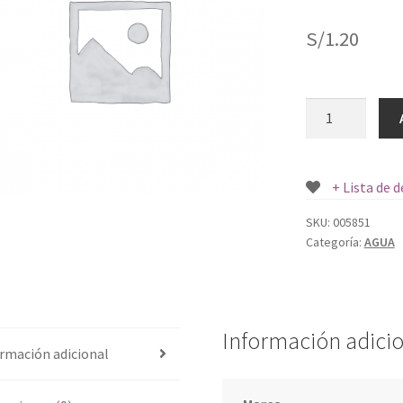
S/
1.20
AGUA
CIELO
SIN
GAS
+ Lista de 
350
ML
SKU:
005851
Categoría:
AGUA
cantidad
Información adici
rmación adicional