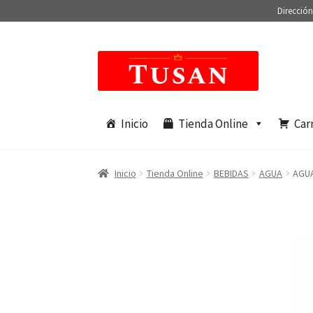
Dirección
Saltar
Ir
a
al
navegación
contenido
Inicio
Tienda Online
Car
Inicio
Tienda Online
BEBIDAS
AGUA
AGUA