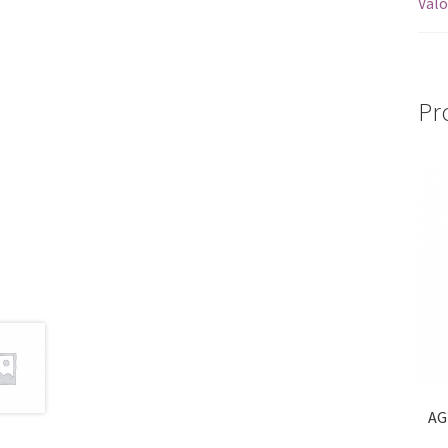
Valo
Pr
AG