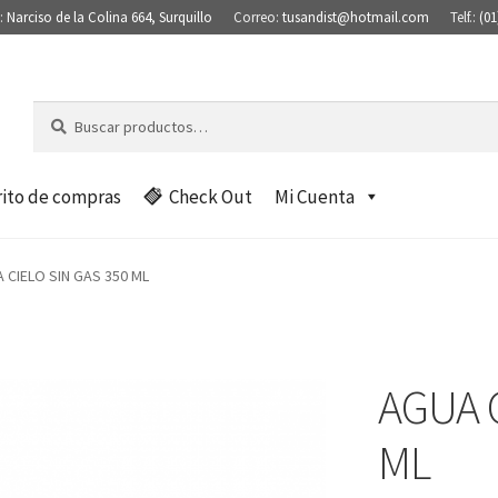
:
Narciso de la Colina 664, Surquillo
Correo:
tusandist@hotmail.com
Telf.:
(01
Buscar
B
por:
u
s
c
rito de compras
Check Out
Mi Cuenta
a
r
 CIELO SIN GAS 350 ML
AGUA C
ML