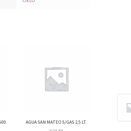
CIELO
500
AGUA SAN MATEO S/GAS 2.5 LT.
S/
21.80