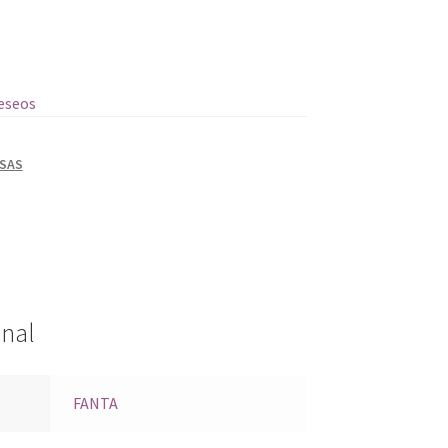
deseos
SAS
onal
FANTA