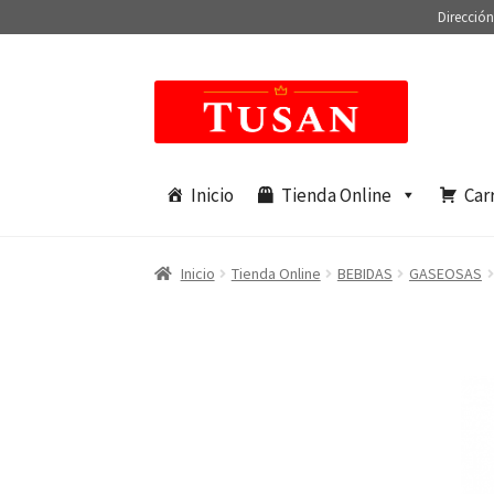
Dirección
Saltar
Ir
a
al
navegación
contenido
Inicio
Tienda Online
Car
Inicio
Tienda Online
BEBIDAS
GASEOSAS