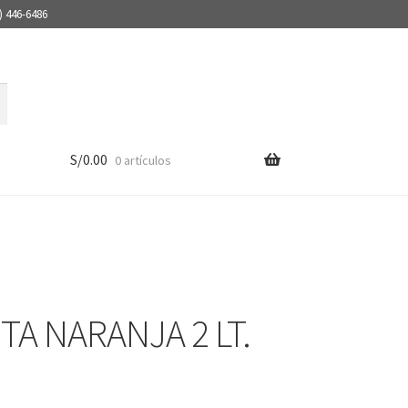
) 446-6486
S/
0.00
0 artículos
TA NARANJA 2 LT.