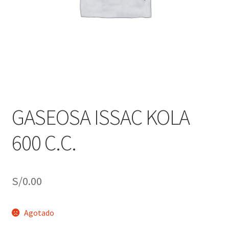
j
n
o
ú
h
i
j
o
GASEOSA ISSAC KOLA
600 C.C.
S/
0.00
Agotado