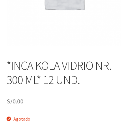
j
n
o
ú
h
i
j
o
*INCA KOLA VIDRIO NR.
300 ML* 12 UND.
S/
0.00
Agotado