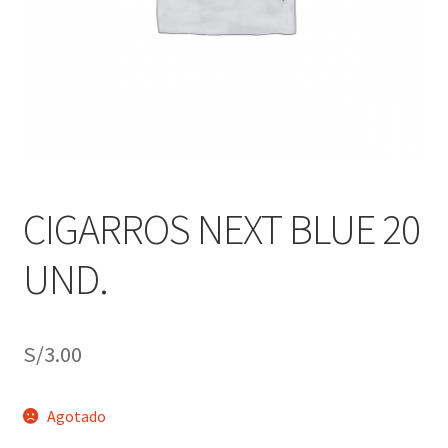
j
n
o
ú
h
i
j
o
CIGARROS NEXT BLUE 20
UND.
S/
3.00
Agotado