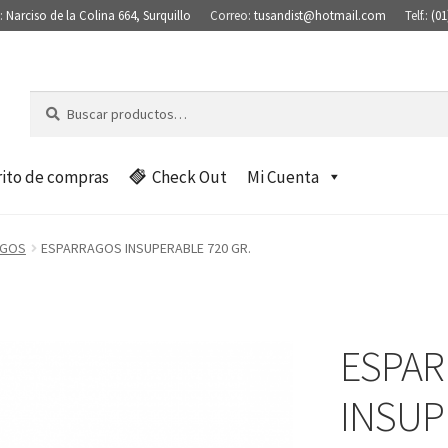
:
Narciso de la Colina 664, Surquillo
Correo:
tusandist@hotmail.com
Telf.:
(01
Buscar
B
por:
u
s
c
rito de compras
Check Out
Mi Cuenta
a
r
AGOS
ESPARRAGOS INSUPERABLE 720 GR.
ESPA
INSUP