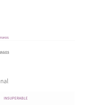
deseos
RAGOS
onal
INSUPERABLE