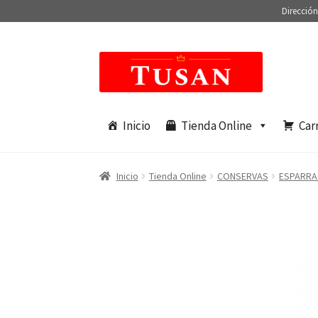
Dirección
Saltar
Ir
a
al
navegación
contenido
Inicio
Tienda Online
Car
Inicio
Tienda Online
CONSERVAS
ESPARR