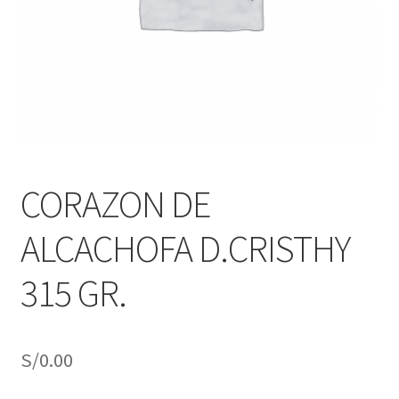
j
n
o
ú
h
i
j
o
CORAZON DE
ALCACHOFA D.CRISTHY
315 GR.
S/
0.00