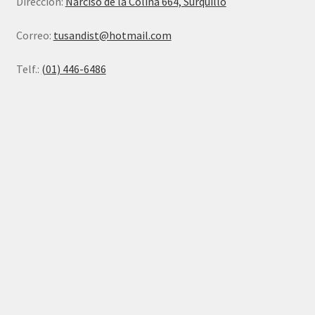
Dirección:
Narciso de la Colina 664, Surquillo
Correo:
tusandist@hotmail.com
Telf.:
(01) 446-6486