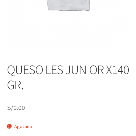
j
n
o
ú
h
i
j
o
QUESO LES JUNIOR X140
GR.
S/
0.00
Agotado