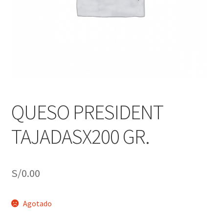
j
n
o
ú
h
i
j
o
QUESO PRESIDENT
TAJADASX200 GR.
S/
0.00
Agotado