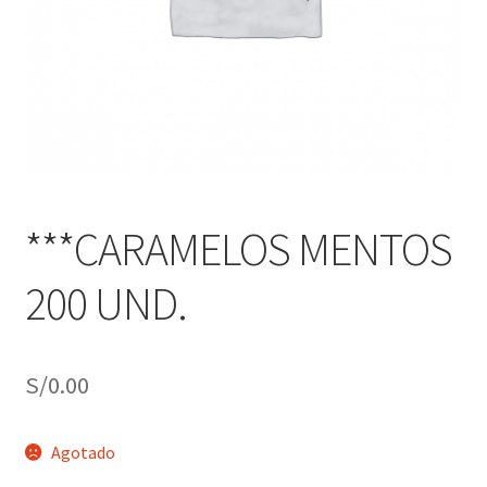
j
n
o
ú
h
i
j
o
***CARAMELOS MENTOS
200 UND.
S/
0.00
Agotado