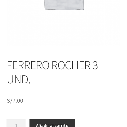
j
n
o
ú
h
i
j
o
FERRERO ROCHER 3
UND.
S/
7.00
FERRERO
Añadir al carrito