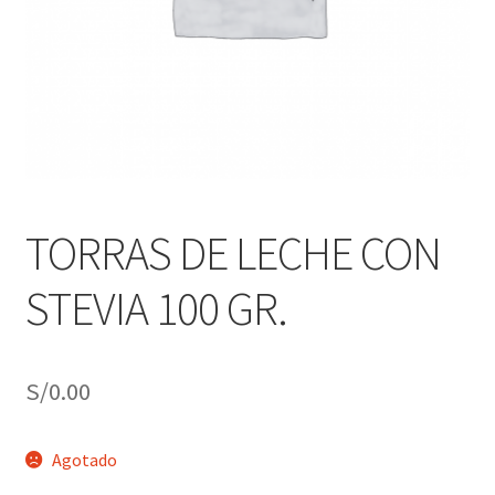
j
n
o
ú
h
i
j
o
TORRAS DE LECHE CON
STEVIA 100 GR.
S/
0.00
Agotado