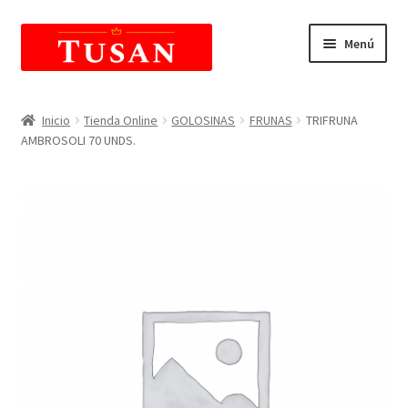
Saltar
Ir
Menú
a
al
navegación
contenido
E
Tienda Online
x
Inicio
Tienda Online
GOLOSINAS
FRUNAS
TRIFRUNA
p
AMBROSOLI 70 UNDS.
Carrito de compras
a
n
E
Mi Cuenta
d
x
i
p
r
a
m
n
e
d
n
i
ú
r
h
m
i
e