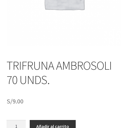
j
n
o
ú
h
i
j
o
TRIFRUNA AMBROSOLI
70 UNDS.
S/
9.00
TRIFRUNA
Añadir al carrito