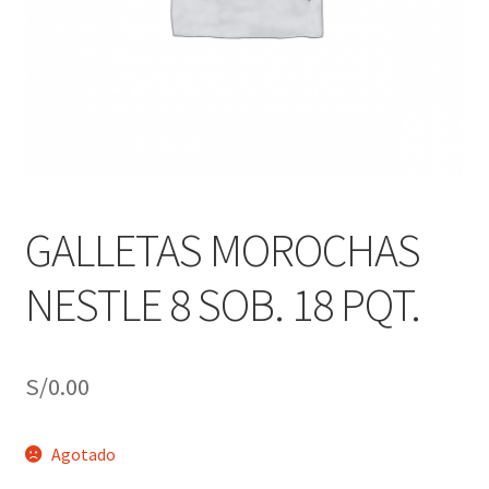
j
n
o
ú
h
i
j
o
GALLETAS MOROCHAS
NESTLE 8 SOB. 18 PQT.
S/
0.00
Agotado