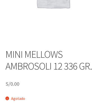
j
n
o
ú
h
i
j
o
MINI MELLOWS
AMBROSOLI 12 336 GR.
S/
0.00
Agotado