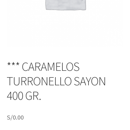
j
n
o
ú
h
i
j
o
*** CARAMELOS
TURRONELLO SAYON
400 GR.
S/
0.00