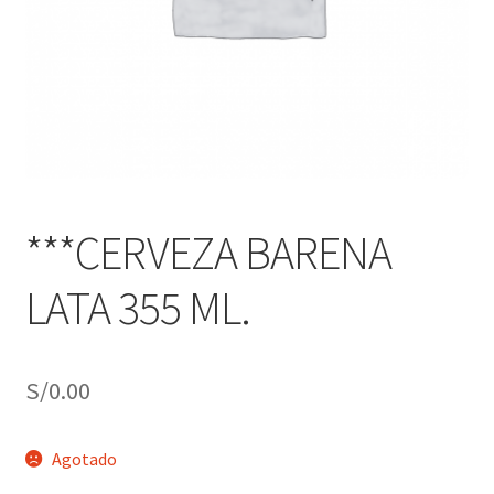
j
n
o
ú
h
i
j
o
***CERVEZA BARENA
LATA 355 ML.
S/
0.00
Agotado