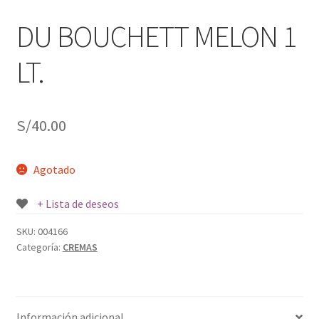
j
n
o
ú
DU BOUCHETT MELON 1
h
i
LT.
j
o
S/
40.00
Agotado
+ Lista de deseos
SKU:
004166
Categoría:
CREMAS
Información adicional