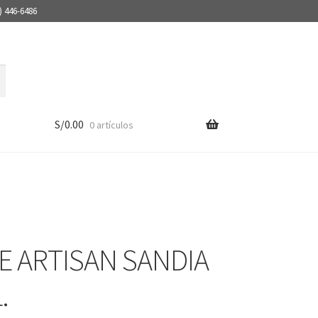
) 446-6486
S/
0.00
0 artículos
E ARTISAN SANDIA
.