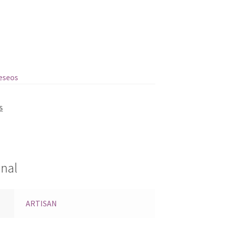
deseos
S
onal
ARTISAN