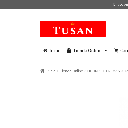
Dirección
Saltar
Ir
a
al
navegación
contenido
Inicio
Tienda Online
Car
Inicio
Tienda Online
LICORES
CREMAS
J