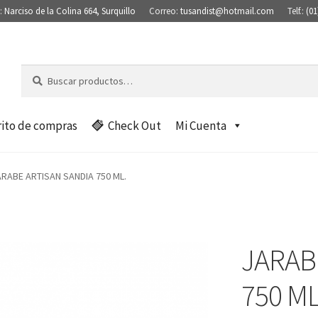
:
Narciso de la Colina 664, Surquillo
Correo:
tusandist@hotmail.com
Telf.:
(01
Buscar
B
por:
u
s
c
rito de compras
Check Out
Mi Cuenta
a
r
ARABE ARTISAN SANDIA 750 ML.
JARAB
750 ML