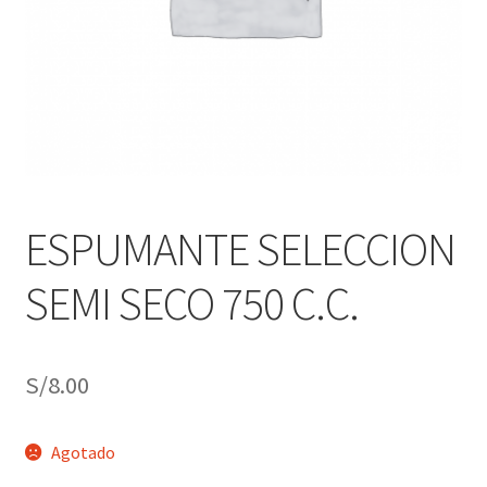
j
n
o
ú
h
i
j
o
ESPUMANTE SELECCION
SEMI SECO 750 C.C.
S/
8.00
Agotado