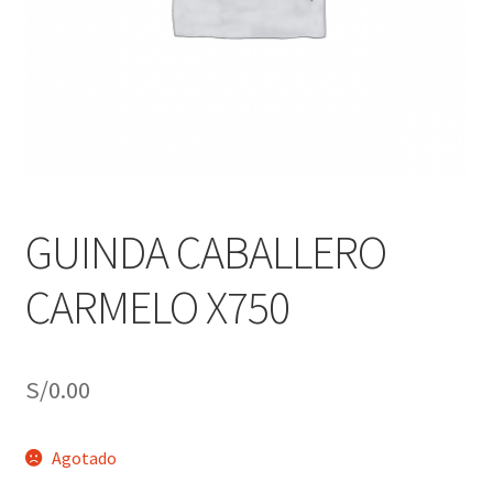
j
n
o
ú
h
i
j
o
GUINDA CABALLERO
CARMELO X750
S/
0.00
Agotado