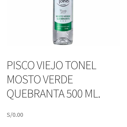
j
n
o
ú
h
i
j
o
PISCO VIEJO TONEL
MOSTO VERDE
QUEBRANTA 500 ML.
S/
0.00