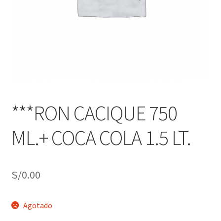
j
n
o
ú
h
i
j
o
***RON CACIQUE 750
ML.+ COCA COLA 1.5 LT.
S/
0.00
Agotado