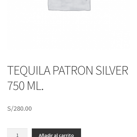
j
n
o
ú
h
i
j
o
TEQUILA PATRON SILVER
750 ML.
S/
280.00
TEQUILA
Añadir al carrito