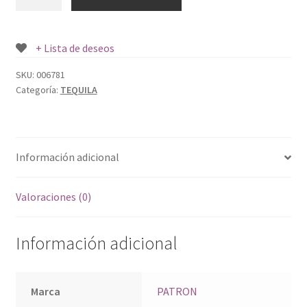
PATRON
SILVER
750
+ Lista de deseos
ML.
cantidad
SKU:
006781
Categoría:
TEQUILA
Información adicional
Valoraciones (0)
Información adicional
Marca
PATRON