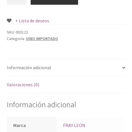
LEON
TRADICIONAL
BLANCO
+ Lista de deseos
X
750
SKU:
003122
Categoría:
VINO IMPORTADO
C.C.
cantidad
Información adicional
Valoraciones (0)
Información adicional
Marca
FRAY LEON