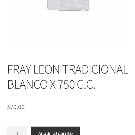
j
n
o
ú
h
i
j
o
FRAY LEON TRADICIONAL
BLANCO X 750 C.C.
S/
0.00
FRAY
Añadir al carrito