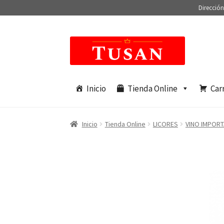
Dirección
Saltar
Ir
a
al
navegación
contenido
Inicio
Tienda Online
Car
Inicio
Tienda Online
LICORES
VINO IMPOR