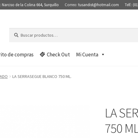
:
Narciso de la Colina 664, Surquillo
Correo:
tusandist@hotmail.com
Telf.:
(01
Buscar
B
por:
u
s
c
rito de compras
Check Out
Mi Cuenta
a
r
TADO
LA SERRASEGUE BLANCO 750 ML.
LA SE
750 ML