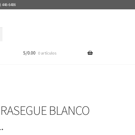
) 446-6486
S/
0.00
0 artículos
RRASEGUE BLANCO
.