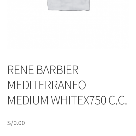
j
n
o
ú
h
i
j
o
RENE BARBIER
MEDITERRANEO
MEDIUM WHITEX750 C.C.
S/
0.00