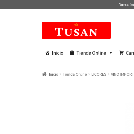
Dirección
Saltar
Ir
a
al
navegación
contenido
Inicio
Tienda Online
Car
Inicio
Tienda Online
LICORES
VINO IMPOR