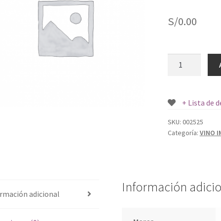
S/
0.00
SAINT
VIGNON
PENEDES
TINTO
+ Lista de 
X750
C.C.
SKU:
002525
Categoría:
VINO 
cantidad
Información adici
rmación adicional