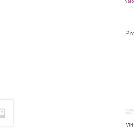
Valo
Pr
VIN