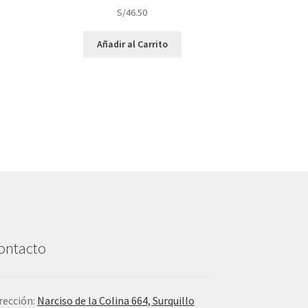
S/
46.50
Añadir al Carrito
ontacto
rección:
Narciso de la Colina 664, Surquillo