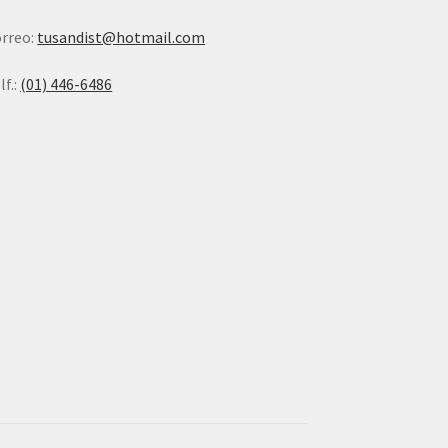
rreo:
tusandist@hotmail.com
lf.:
(01) 446-6486