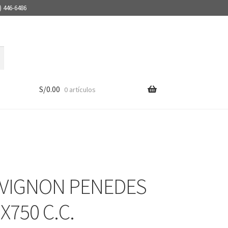
) 446-6486
S/
0.00
0 artículos
 VIGNON PENEDES
X750 C.C.