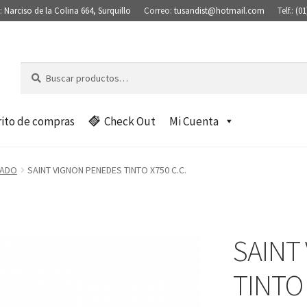
:
Narciso de la Colina 664, Surquillo
Correo:
tusandist@hotmail.com
Telf.:
(01
Buscar
B
por:
u
s
c
rito de compras
Check Out
Mi Cuenta
a
r
TADO
SAINT VIGNON PENEDES TINTO X750 C.C.
SAINT
TINTO 